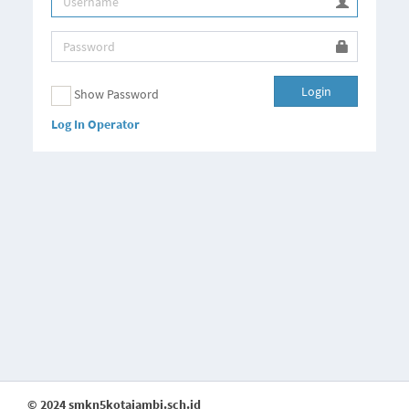
Login
Show Password
Log In Operator
© 2024 smkn5kotajambi.sch.id