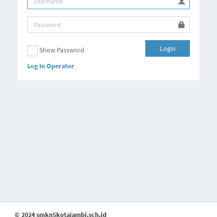
Login
Show Password
Log In Operator
© 2024 smkn5kotajambi.sch.id