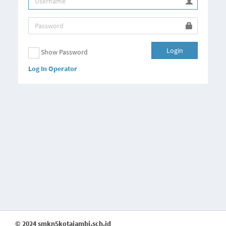
Login
Show Password
Log In Operator
© 2024 smkn5kotajambi.sch.id