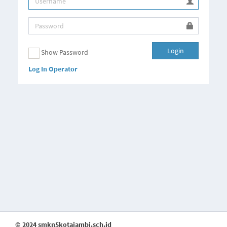
Login
Show Password
Log In Operator
© 2024 smkn5kotajambi.sch.id