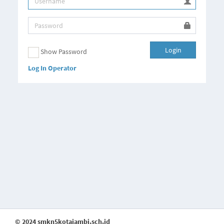
Login
Show Password
Log In Operator
© 2024 smkn5kotajambi.sch.id