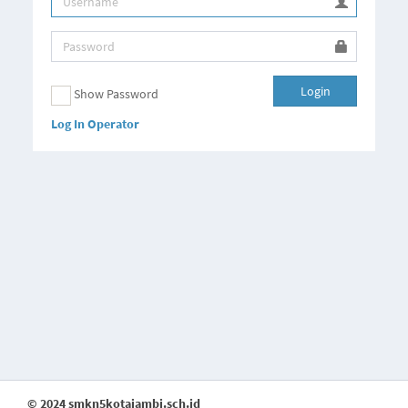
Login
Show Password
Log In Operator
© 2024 smkn5kotajambi.sch.id