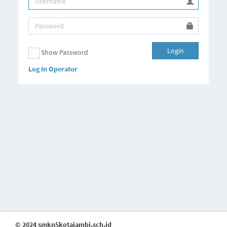
Login
Show Password
Log In Operator
© 2024 smkn5kotajambi.sch.id