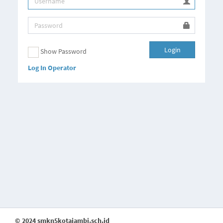
Login
Show Password
Log In Operator
© 2024 smkn5kotajambi.sch.id