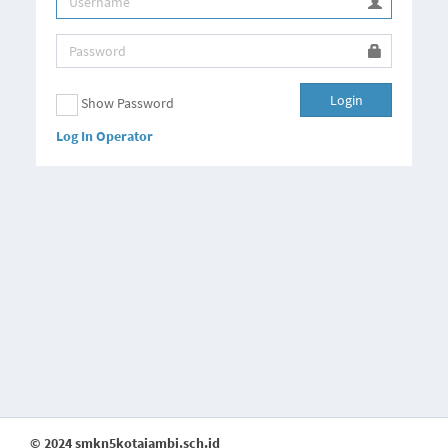
Login
Show Password
Log In Operator
© 2024 smkn5kotajambi.sch.id