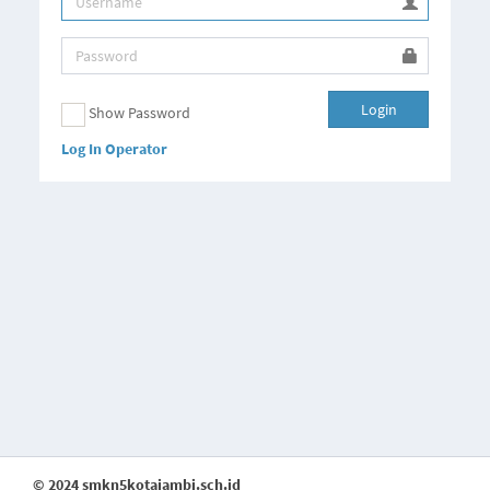
Login
Show Password
Log In Operator
© 2024 smkn5kotajambi.sch.id