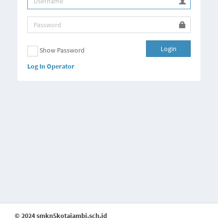
Login
Show Password
Log In Operator
© 2024 smkn5kotajambi.sch.id