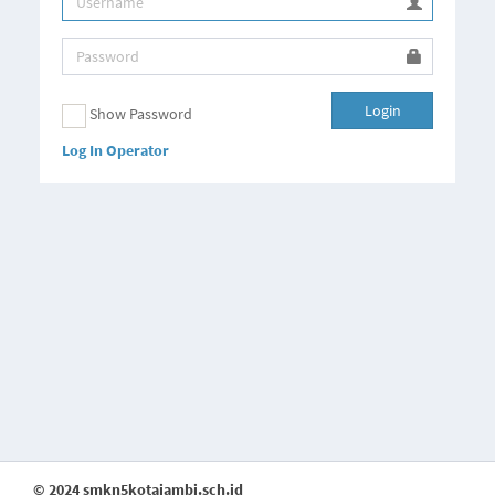
Login
Show Password
Log In Operator
© 2024 smkn5kotajambi.sch.id