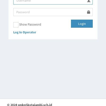
Login
Show Password
Log In Operator
© 2024 smkn5kotajambi.sch.id