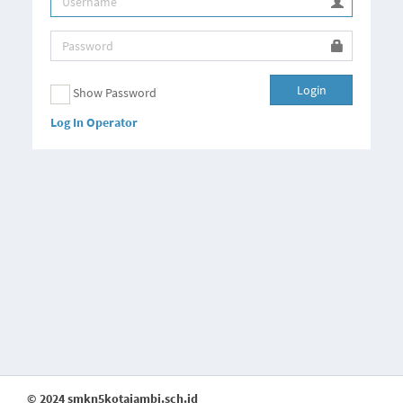
Login
Show Password
Log In Operator
© 2024 smkn5kotajambi.sch.id