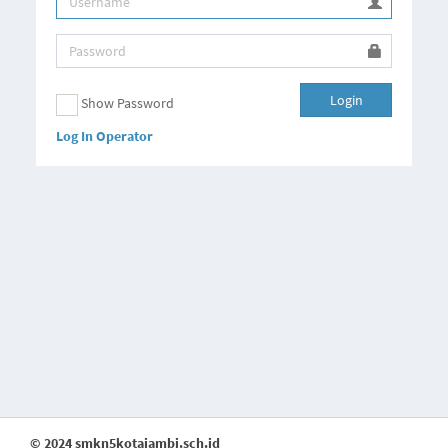
Login
Show Password
Log In Operator
© 2024 smkn5kotajambi.sch.id