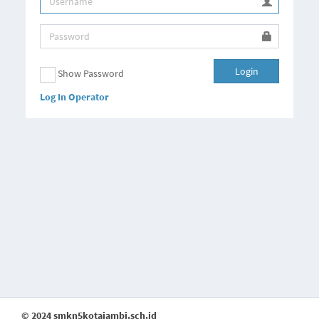
Login
Show Password
Log In Operator
© 2024 smkn5kotajambi.sch.id