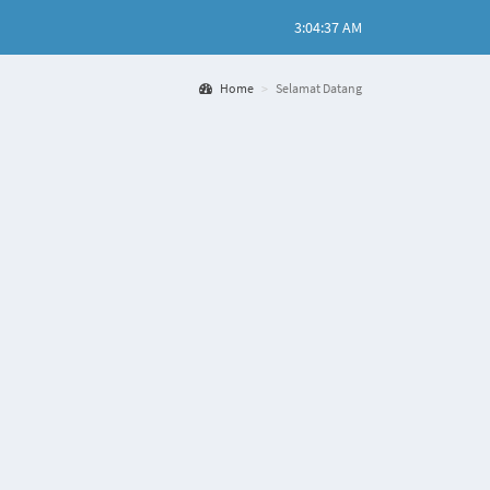
3:04:38 AM
Home
Selamat Datang