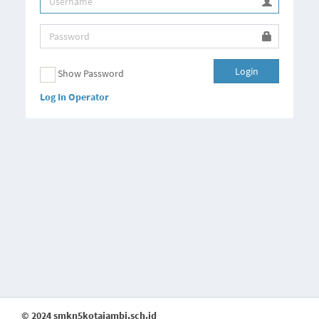
Login
Show Password
Log In Operator
© 2024 smkn5kotajambi.sch.id