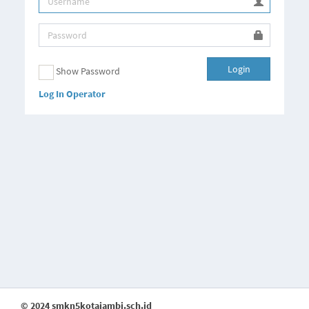
Login
Show Password
Log In Operator
© 2024 smkn5kotajambi.sch.id