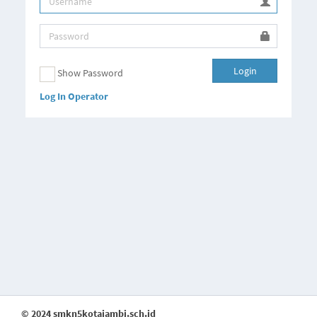
Login
Show Password
Log In Operator
© 2024 smkn5kotajambi.sch.id