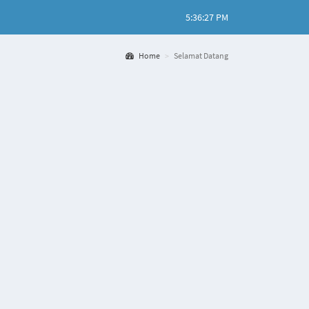
5:36:27 PM
Home
Selamat Datang