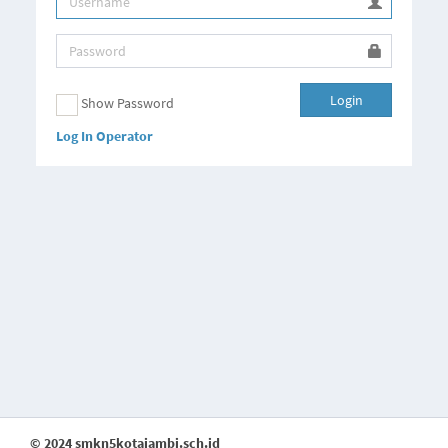
Login
Show Password
Log In Operator
© 2024 smkn5kotajambi.sch.id